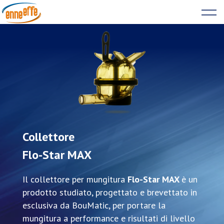
Skip
to
content
Collettore
Flo-Star MAX
Il collettore per mungitura
Flo-Star MAX
è un
prodotto studiato, progettato e brevettato in
esclusiva da BouMatic, per portare la
mungitura a performance e risultati di livello