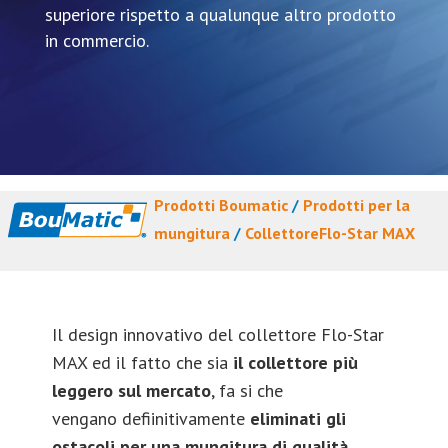
superiore rispetto a qualunque altro prodotto
in commercio.
Prodotti Boumatic
/
Prodotti per la
mungitura
/
CollettoreFlo-Star MAX
Il design innovativo del collettore Flo-Star
MAX ed il fatto che sia
il collettore più
leggero sul mercato
, fa si che
vengano defiinitivamente
eliminati gli
ostacoli per una mungitura di qualità