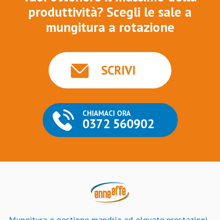
produttività? Scegli le sale a
mungitura a rotazione
SCRIVI
CHIAMACI ORA
0372 560902
Mungitura e gestione mandria ad elevate prestazioni